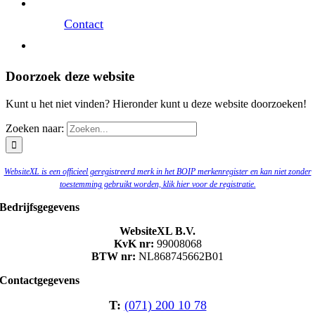
Contact
Doorzoek deze website
Kunt u het niet vinden? Hieronder kunt u deze website doorzoeken!
Zoeken naar:
WebsiteXL is een officieel geregistreerd merk in het BOIP merkenregister en kan niet zonder
toestemming gebruikt worden, klik hier voor de registratie.
Bedrijfsgegevens
WebsiteXL B.V.
KvK nr:
99008068
BTW nr:
NL868745662B01
Contactgegevens
T:
(071) 200 10 78